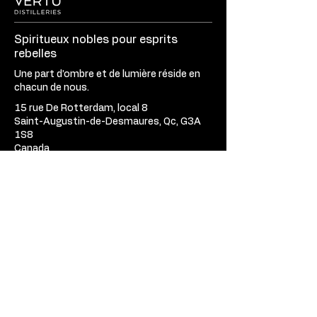
Spiritueux nobles pour esprits
rebelles
Une part d’ombre et de lumière réside en
chacun de nous.
15 rue De Rotterdam, local 8
Saint-Augustin-de-Desmaures, Qc, G3A
1S8
Canada
418-945-8423
Lun - Ven :
09h30 - 17h30
Sam - Dim :
Fermé